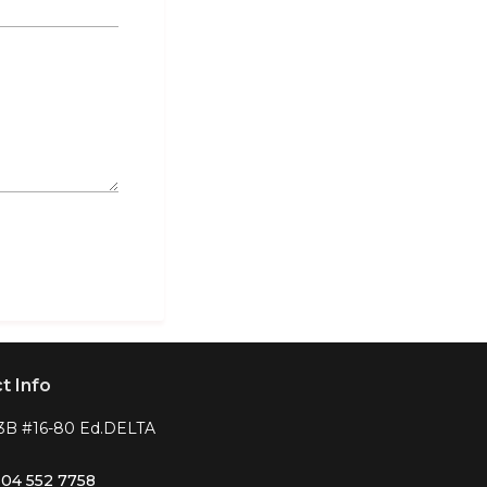
t Info
43B #16-80 Ed.DELTA
304 552 7758